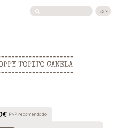
ES
OPPY TOPITO CANELA
0
€
PVP recomendado