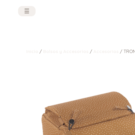
☰
Inicio
/
Bolsos y Accesorios
/
Accesorios
/ TRON