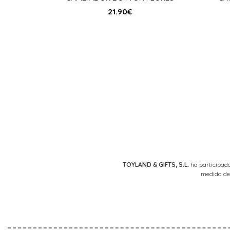
21.90
€
Paginación
de
entradas
TOYLAND & GIFTS, S.L.
ha participado
medida de 