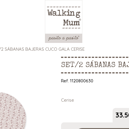
/2 SÁBANAS BAJERAS CUCO GALA CERISE
SET/2 SÁBANAS BA
Ref.
1120800630
Cerise
33.5