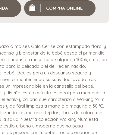
ENDA
COMPRA ONLINE
pazo o moisés Gala Cerise con estampado floral y
escanso y bienestar de tu bebé desde el primer día.
eccionadas en muselina de algodón 100%, un tejido
to para la delicada piel del recién nacido.
del bebé, ideales para un descanso seguro y
nimiento, manteniendo su suavidad lavado tras
s un imprescindible en la canastilla del bebé,
 y diseño. Este conjunto es ideal para mantener a
el estilo y calidad que caracteriza a Walking Mum.
es y de fácil limpieza a mano o a máquina a 30 °C.
lizando los mejores tejidos, libres de colorantes
a la salud. Nuestra colección Walking Mum está
 de estilo urbano y moderno que no pasa
ente los paseos con tu bebé. Los accesorios de