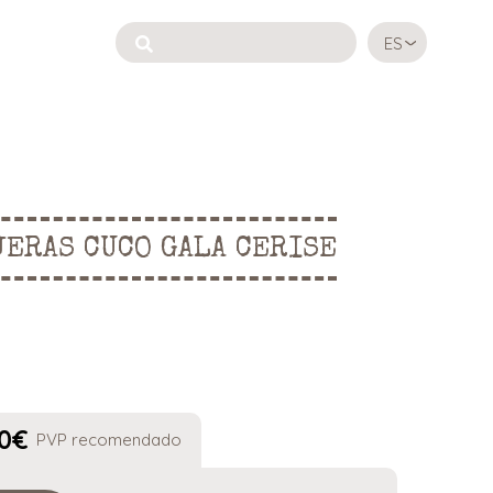
ES
JERAS CUCO GALA CERISE
0
€
PVP recomendado