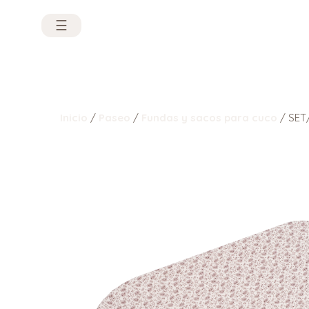
☰
Inicio
/
Paseo
/
Fundas y sacos para cuco
/ SET