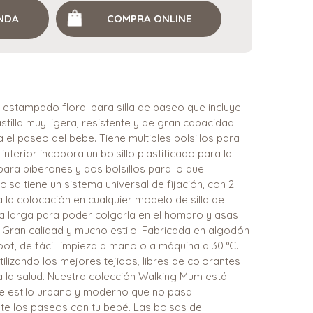
ENDA
COMPRA ONLINE
estampado floral para silla de paseo que incluye
illa muy ligera, resistente y de gran capacidad
 el paseo del bebe. Tiene multiples bolsillos para
nterior incopora un bolsillo plastificado para la
para biberones y dos bolsillos para lo que
lsa tiene un sistema universal de fijación, con 2
a la colocación en cualquier modelo de silla de
a larga para poder colgarla en el hombro y asas
 Gran calidad y mucho estilo. Fabricada en algodón
f, de fácil limpieza a mano o a máquina a 30 °C.
lizando los mejores tejidos, libres de colorantes
a la salud. Nuestra colección Walking Mum está
 de estilo urbano y moderno que no pasa
nte los paseos con tu bebé. Las bolsas de