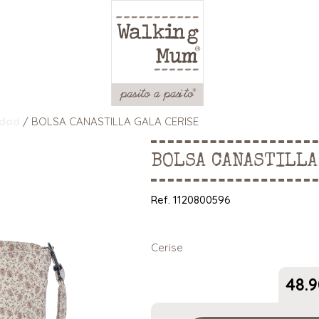
idad
/ BOLSA CANASTILLA GALA CERISE
BOLSA CANASTILLA
Ref.
1120800596
Cerise
48.9