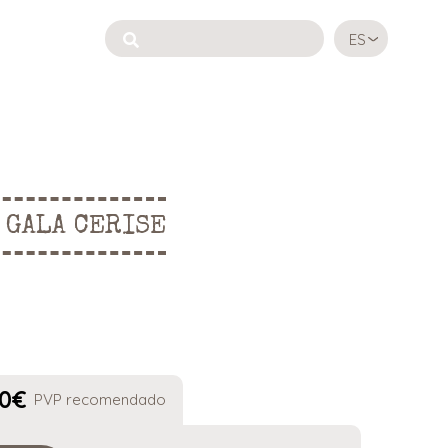
ES
 GALA CERISE
0
€
PVP recomendado