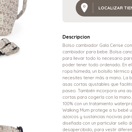
LOCALIZAR TI
Descripcion
Bolso cambiador Gala Cerise con 
cambiador para bebe. Bolsa canast
para llevar todo lo necesario para
poder tener todo ordenado. En el i
ropa húmeda, un bolsillo térmico 
necesites tener más a mano. La bo
asas cortas ajustables que facilit
paseo. También incorpora una as
cortas para cogerla con la mano.
100% con un tratamiento waterproo
Walking Mum protege a tu bebé uti
azoicos y sustancias nocivas par
diseñada con un particular sello
desapercibido, para vestir difere