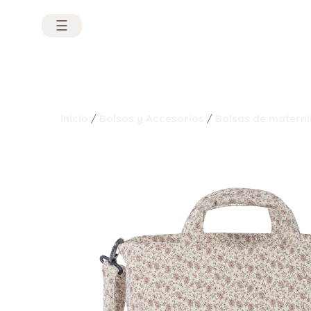
☰
Inicio
/
Bolsos y Accesorios
/
Bolsas de matern