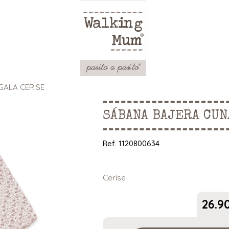
GALA CERISE
SÁBANA BAJERA CUN
Ref.
1120800634
Cerise
26.9