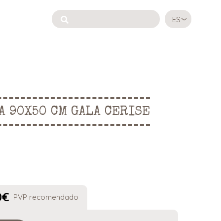
ES
A 90X50 CM GALA CERISE
0
€
PVP recomendado