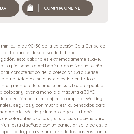
NDA
COMPRA ONLINE
mini cuna de 90×50 de la colección Gala Cerise de
rfecto para el descanso de tu bebé.
lgodón, esta sábana es extremadamente suave,
idar la piel sensible del bebé y garantizar un sueño
oral, característico de la colección Gala Cerise,
la cuna. Además, su ajuste elástico en todo el
ente y mantenerla siempre en su sitio. Compatible
de colocar y lavar a mano o a máquina a 30 °C.
la colección para un conjunto completo. Walking
ales, seguros y con mucho estilo, pensados para
cada detalle. Walking Mum protege a tu bebé
res de colorantes azoicos y sustancias nocivas para
 Mum está diseñada con un particular sello de estilo
percibido, para vestir diferente los paseos con tu