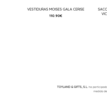
VESTIDURAS MOISES GALA CERISE
SACO
VI
110.90
€
TOYLAND & GIFTS, S.L.
ha participado
medida de 