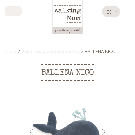
☰
ES
Inicio
/
Peluches y complementos
/ BALLENA NICO
BALLENA NICO