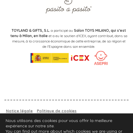
TOYLAND & GIFTS, S.L.
a participé au
Salon TOYS MILANO, qui s’est
tenu à Milan, en Italie
et a eu le soutien d'ICEX, ayant contribué, dans sa
mesure, à la croissance économique de cette entreprise, de sa région et
de l'Espagne dans son ensemble.
Notice légale
Politique de cookies
Politique de confidentialité.
Nous utilisons des cookies pour vous offrir la meilleure
expérience sur notre site.
TROUVEZ VOTRE MAGASIN
You can find out more about which cookies we are using or