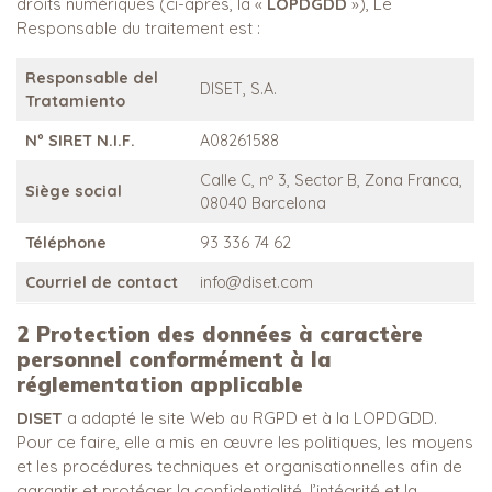
droits numériques (ci-après, la «
LOPDGDD
»), Le
Responsable du traitement est :
Responsable del
DISET, S.A.
Tratamiento
Nº SIRET
N.I.F.
A08261588
Calle C, nº 3, Sector B, Zona Franca,
Siège social
08040 Barcelona
Téléphone
93 336 74 62
Courriel de contact
info@diset.com
2
Protection des données à caractère
personnel conformément à la
réglementation applicable
DISET
a adapté le site Web au RGPD et à la LOPDGDD.
Pour ce faire, elle a mis en œuvre les politiques, les moyens
et les procédures techniques et organisationnelles afin de
garantir et protéger la confidentialité, l’intégrité et la