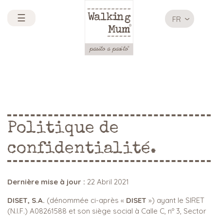
☰
FR
Politique de
confidentialité.
Dernière mise à jour :
22 Abril 2021
DISET, S.A.
(dénommée ci-après «
DISET
») ayant le SIRET
(N.I.F.) A08261588 et son siège social à Calle C, nº 3, Sector