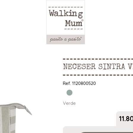
NECESER SINTRA 
Ref.
1120800520
Verde
11.8