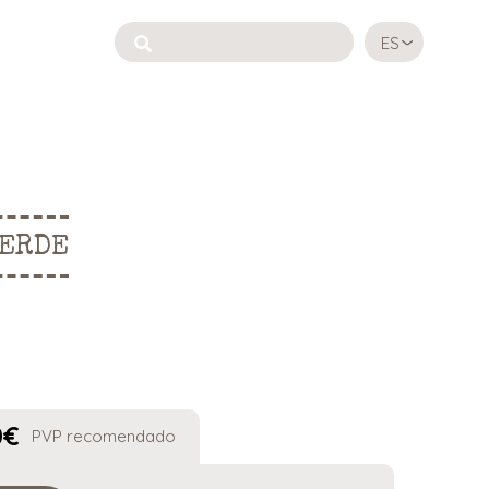
ES
VERDE
0
€
PVP recomendado