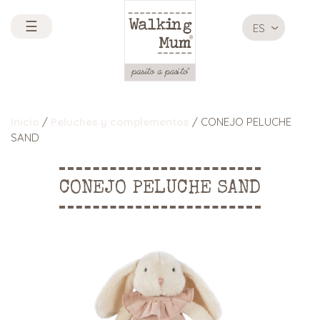
☰
ES
Inicio
/
Peluches y complementos
/ CONEJO PELUCHE
SAND
CONEJO PELUCHE SAND