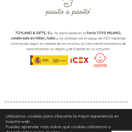
TOYLAND & GIFTS, S.L.
ha participado en la
Feria TOYS MILANO,
celebrada en Milán, Italia
y ha contado con el apoyo de ICEX habiendo
contribuido según la medida de los mismos, al crecimiento económico de
esta empresa, su región y de España en su conjunto.
Aviso legal
Política de privacidad
Política de cookies
Utilizamos cookies para ofrecerte la mejor experiencia en
nuestra web.
CONTACTO
LOCALIZA TU TIENDA
Puedes aprender más sobre qué cookies utilizamos o
desactivarlas en los
ajustes
.