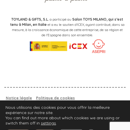
TOYLAND & GIFTS, S.L.
a participé au
Salon TOYS MILANO, qui s’est
tenu à Milan, en Italie
et a eu le soutien d'ICEX, ayant contribué, dans sa
mesure, à la croissance économique de cette entreprise, de sa région et
de l'Espagne dans son ensemble.
Notice légale
Politique de cookies
Politique de confidentialité.
Nous utilisons des cookies pour vous offrir la meilleure
expérience sur notre site.
TROUVEZ VOTRE MAGASIN
You can find out more about which cookies we are using or
switch them off in
settings
.
2021 Walking Mum