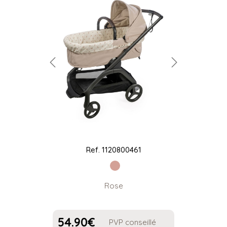
Ref.
1120800461
Rose
54.90
€
PVP conseillé