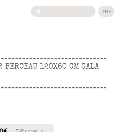
FR
 BERCEAU 120X60 CM GALA
0
€
PVP conseillé